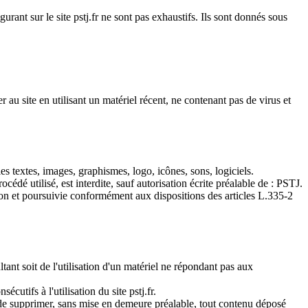
igurant sur le site pstj.fr ne sont pas exhaustifs. Ils sont donnés sous
r au site en utilisant un matériel récent, ne contenant pas de virus et
les textes, images, graphismes, logo, icônes, sons, logiciels.
édé utilisé, est interdite, sauf autorisation écrite préalable de : PSTJ.
çon et poursuivie conformément aux dispositions des articles L.335-2
tant soit de l'utilisation d'un matériel ne répondant pas aux
tifs à l'utilisation du site pstj.fr.
it de supprimer, sans mise en demeure préalable, tout contenu déposé