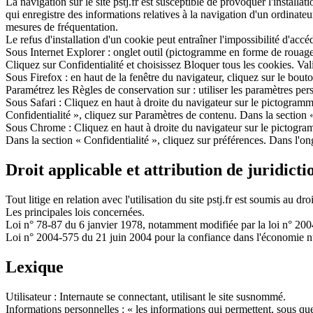
La navigation sur le site pstj.fr est susceptible de provoquer l'installati
qui enregistre des informations relatives à la navigation d'un ordinateur
mesures de fréquentation.
Le refus d'installation d'un cookie peut entraîner l'impossibilité d'accé
Sous Internet Explorer : onglet outil (pictogramme en forme de rouage e
Cliquez sur Confidentialité et choisissez Bloquer tous les cookies. Va
Sous Firefox : en haut de la fenêtre du navigateur, cliquez sur le bouto
Paramétrez les Règles de conservation sur : utiliser les paramètres per
Sous Safari : Cliquez en haut à droite du navigateur sur le pictogram
Confidentialité », cliquez sur Paramètres de contenu. Dans la section
Sous Chrome : Cliquez en haut à droite du navigateur sur le pictogram
Dans la section « Confidentialité », cliquez sur préférences. Dans l'on
Droit applicable et attribution de juridicti
Tout litige en relation avec l'utilisation du site pstj.fr est soumis au dr
Les principales lois concernées.
Loi n° 78-87 du 6 janvier 1978, notamment modifiée par la loi n° 2004-
Loi n° 2004-575 du 21 juin 2004 pour la confiance dans l'économie 
Lexique
Utilisateur : Internaute se connectant, utilisant le site susnommé.
Informations personnelles : « les informations qui permettent, sous que