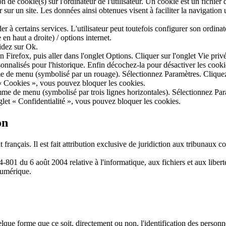
on de cookie(s) sur l'ordinateur de l'utilisateur. Un cookie est un fichier de
 sur un site. Les données ainsi obtenues visent à faciliter la navigation 
der à certains services. L'utilisateur peut toutefois configurer son ordinat
n haut a droite) / options internet.
lidez sur Ok.
n Firefox, puis aller dans l'onglet Options. Cliquer sur l'onglet Vie priv
sonnalisés pour l'historique. Enfin décochez-la pour désactiver les cooki
me de menu (symbolisé par un rouage). Sélectionnez Paramètres. Cliquez
 « Cookies », vous pouvez bloquer les cookies.
me de menu (symbolisé par trois lignes horizontales). Sélectionnez Par
glet « Confidentialité », vous pouvez bloquer les cookies.
on
oit français. Il est fait attribution exclusive de juridiction aux tribunaux
801 du 6 août 2004 relative à l'informatique, aux fichiers et aux libert
numérique.
lque forme que ce soit, directement ou non, l'identification des personne