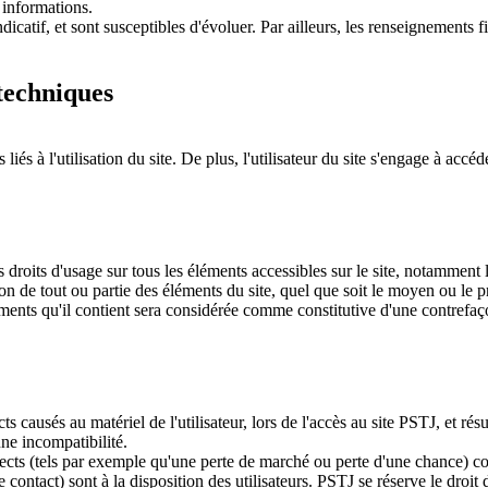
s informations.
ndicatif, et sont susceptibles d'évoluer. Par ailleurs, les renseignements f
.
 techniques
és à l'utilisation du site. De plus, l'utilisateur du site s'engage à accéde
es droits d'usage sur tous les éléments accessibles sur le site, notamment 
n de tout ou partie des éléments du site, quel que soit le moyen ou le proc
éments qu'il contient sera considérée comme constitutive d'une contrefa
causés au matériel de l'utilisateur, lors de l'accès au site PSTJ, et résul
une incompatibilité.
 (tels par exemple qu'une perte de marché ou perte d'une chance) consécu
ce contact) sont à la disposition des utilisateurs. PSTJ se réserve le dro