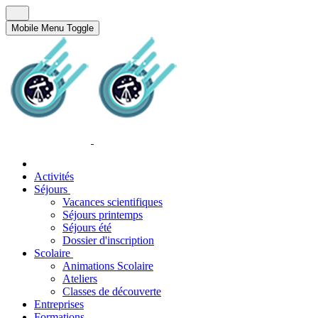
Mobile Menu Toggle
Activités
Séjours
Vacances scientifiques
Séjours printemps
Séjours été
Dossier d'inscription
Scolaire
Animations Scolaire
Ateliers
Classes de découverte
Entreprises
Formations