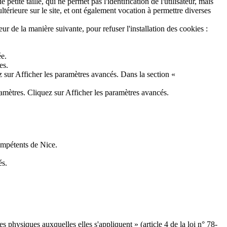
 petite taille, qui ne permet pas l'identification de l'utilisateur, mais
ultérieure sur le site, et ont également vocation à permettre diverses
eur de la manière suivante, pour refuser l'installation des cookies :
ée.
es.
 sur Afficher les paramètres avancés. Dans la section «
amètres. Cliquez sur Afficher les paramètres avancés.
 compétents de Nice.
és.
s physiques auxquelles elles s'appliquent » (article 4 de la loi n° 78-