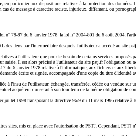
e, en particulier aux dispositions relatives à la protection des données.
en cas de message à caractère raciste, injurieux, diffamant, ou pornographi
oi n° 78-87 du 6 janvier 1978, la loi n° 2004-801 du 6 août 2004, l'ar
URL des liens par l'intermédiaire desquels l'utilisateur a accédé au site pstj
tives à l'utilisateur que pour le besoin de certains services proposés par 
isie. Il est alors précisé à l'utilisateur du site pstj.fr l'obligation ou 
 du 6 janvier 1978 relative à l'informatique, aux fichiers et aux libertés,
emande écrite et signée, accompagnée d'une copie du titre d'identité avec 
bliée à l'insu de l'utilisateur, échangée, transférée, cédée ou vendue su
éventuel acquéreur qui serait à son tour tenu de la même obligation de con
er juillet 1998 transposant la directive 96/9 du 11 mars 1996 relative à 
tres sites, mis en place avec l'autorisation de PSTJ. Cependant, PSTJ n'a p