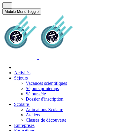
Mobile Menu Toggle
Activités
Séjours
Vacances scientifiques
Séjours printemps
Séjours été
Dossier d'inscription
Scolaire
Animations Scolaire
Ateliers
Classes de découverte
Entreprises
Formations