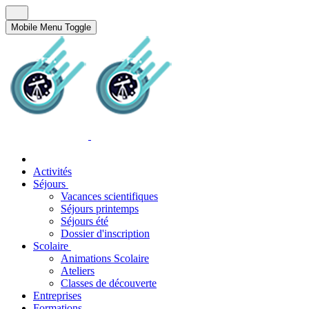
Mobile Menu Toggle
Activités
Séjours
Vacances scientifiques
Séjours printemps
Séjours été
Dossier d'inscription
Scolaire
Animations Scolaire
Ateliers
Classes de découverte
Entreprises
Formations