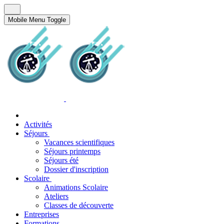
Mobile Menu Toggle
Activités
Séjours
Vacances scientifiques
Séjours printemps
Séjours été
Dossier d'inscription
Scolaire
Animations Scolaire
Ateliers
Classes de découverte
Entreprises
Formations