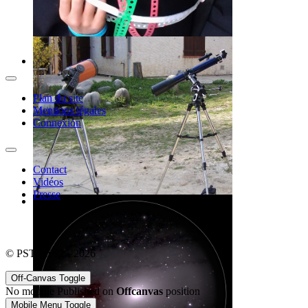
Plan du site
Mentions légales
Connexion
Contact
Vidéos
Presse
© PSTJ 1992 - 2026
Off-Canvas Toggle
No module Published on
Offcanvas
position
Mobile Menu Toggle