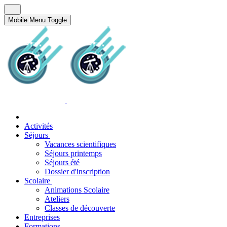
Mobile Menu Toggle
Activités
Séjours
Vacances scientifiques
Séjours printemps
Séjours été
Dossier d'inscription
Scolaire
Animations Scolaire
Ateliers
Classes de découverte
Entreprises
Formations