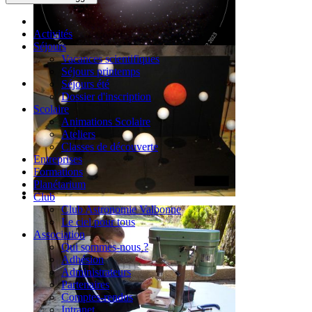
Activités
Séjours
Vacances scientifiques
Séjours printemps
Séjours été
Dossier d'inscription
Scolaire
Animations Scolaire
Ateliers
Classes de découverte
Entreprises
Formations
Planétarium
Club
Club Astronomie Valbonne
Le ciel pour tous
Association
Qui sommes-nous ?
Adhésion
Administrateurs
Partenaires
Comptes-rendus
Intranet