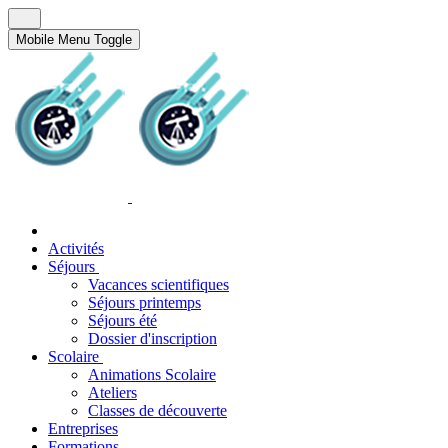
Mobile Menu Toggle
Activités
Séjours
Vacances scientifiques
Séjours printemps
Séjours été
Dossier d'inscription
Scolaire
Animations Scolaire
Ateliers
Classes de découverte
Entreprises
Formations