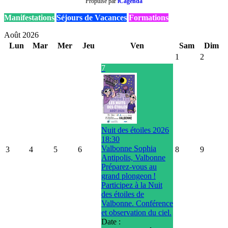
Propulsé par
iCagenda
Manifestations
Séjours de Vacances
Formations
Août 2026
Lun
Mar
Mer
Jeu
Ven
Sam
Dim
1
2
7
Nuit des étoiles 2026
18:30
Valbonne Sophia
3
4
5
6
8
9
Antipolis, Valbonne
Préparez-vous au
grand plongeon !
Participez à la Nuit
des étoiles de
Valbonne. Conférence
et observation du ciel.
Date :