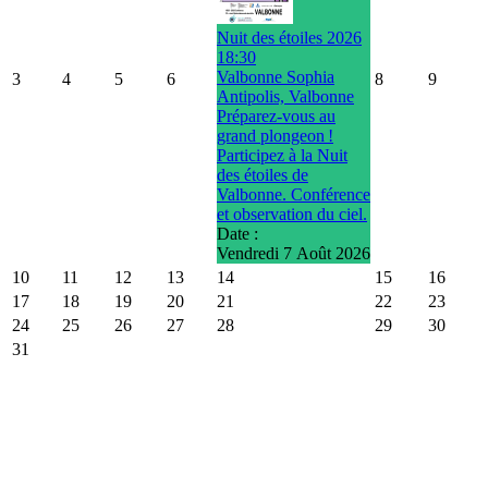
Nuit des étoiles 2026
18:30
Valbonne Sophia
3
4
5
6
8
9
Antipolis, Valbonne
Préparez-vous au
grand plongeon !
Participez à la Nuit
des étoiles de
Valbonne. Conférence
et observation du ciel.
Date :
Vendredi 7 Août 2026
10
11
12
13
14
15
16
17
18
19
20
21
22
23
24
25
26
27
28
29
30
31